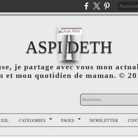
ASPI DETH
use, je partage avec vous mon actua
on et mon quotidien de maman. © 2
UEIL
CATÉGORIES
PAGES
NEWSLETTER
CON