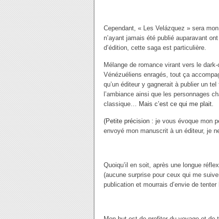
Cependant, « Les Velázquez » sera mon p
n’ayant jamais été publié auparavant ont
d’édition, cette saga est particulière.
Mélange de romance virant vers le dark-c
Vénézuéliens enragés, tout ça accompa
qu’un éditeur y gagnerait à publier un tel 
l’ambiance ainsi que les personnages cha
classique…
Mais c’est ce qui me plait.
(Petite précision : j
e vous évoque mon po
envoyé mon manuscrit à un éditeur, je ne
Quoiqu’il en soit, après une longue réfle
(aucune surprise pour ceux qui me suivent
publication et mourrais d’envie de tenter 
Mon but est de profiter du voyage et de