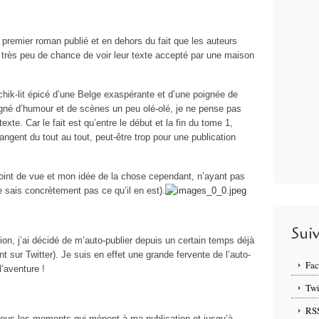
remier roman publié et en dehors du fait que les auteurs
 très peu de chance de voir leur texte accepté par une maison
hik-lit épicé d’une Belge exaspérante et d’une poignée de
gné d’humour et de scènes un peu olé
-
olé, je ne pense pas
texte. Car le fait est qu’entre le début et la fin du tome 1,
ngent du tout au tout, peut-être trop pour une publication
int de vue et mon idée de la chose cependant, n’ayant pas
 sais concrètement pas ce qu’il en est
).
Sui
xion, j’ai décidé de m’auto-publier depuis un certain temps déjà
 sur Twitter). Je suis en effet une grande fervente de l’auto-
Fa
l’aventure !
Twi
RS
 tous les moments qui mènent à ma publication et jusqu’à