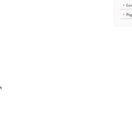
Les
Pag
h