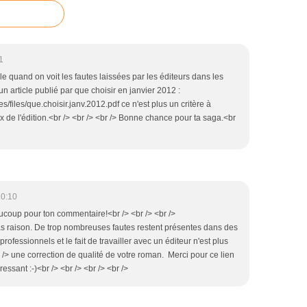
1
lle quand on voit les fautes laissées par les éditeurs dans les
 article publié par que choisir en janvier 2012 :
s/files/que.choisir.janv.2012.pdf ce n'est plus un critère à
 de l'édition.<br /> <br /> <br /> Bonne chance pour ta saga.<br
20:10
aucoup pour ton commentaire!<br /> <br /> <br />
s raison. De trop nombreuses fautes restent présentes dans des
rofessionnels et le fait de travailler avec un éditeur n'est plus
 /> une correction de qualité de votre roman. Merci pour ce lien
éressant :-)<br /> <br /> <br /> <br />