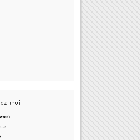
vez-moi
cebook
tter
S