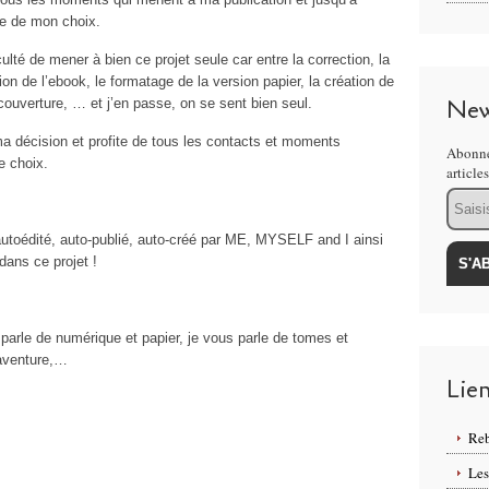
ue de mon choix.
lté de mener à bien ce projet seule car entre la correction, la
ion de l’ebook, le formatage de la version papier, la création de
New
couverture, … et j’en passe, on se sent bien seul.
 décision et profite de tous les contacts et moments
Abonne
e choix.
article
Email
utoédité, auto-publié, auto-créé par ME, MYSELF and I ainsi
dans ce projet !
 parle de numérique et papier, je vous parle de tomes et
l’aventure,…
Lie
Reb
Les