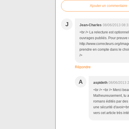
Ajouter un commentaire
J
Jean-Charles
08/06/2013 08:3
<br /> La relecture est optionne
ouvrages publiés. Pour preuve un
http://www.correcteurs.org/image
prendre en compte dans le choix
/>
Répondre
A
aspideth
08/06/2013 
<br /> <br /> Merci be
Malheureusement, tu a
romans édités par des p
une sécurité d'avoir<br
vers cet article très int