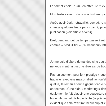
Le format choisi ? Oui, en effet. Je m’e
Mon texte s’inscrit dans une histoire qui
Après avoir écrit, retravaillé, corrigé, ret
changé quelques trucs par ci par là, je v
publication (voir article à venir).
Bref, p
endant tout ce temps passé à retra
comme « produit fini », j’ai beaucoup réfl
Je me suis d’abord demandée si je voula
ne vous mentirai pas, je rêverais de tr
Pas uniquement pour l
e « prestige » qu
travailler avec une maison d’édition ou/e
qualité, le roman a tout à gagner car le
correctrice, d’une aide « marketing » dan
également le fait d’avoir une couverture
la distribution et de la publicité (je préc
évident que c
ela m’attirait beaucoup et c