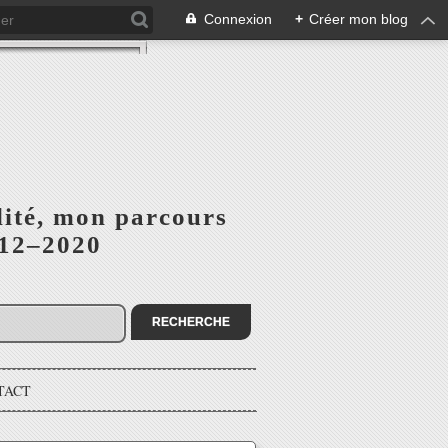
Connexion
+
Créer mon blog
lité, mon parcours
012–2020
TACT