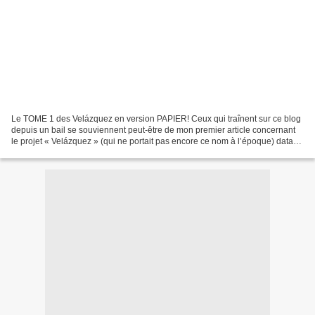
Le TOME 1 des Velázquez en version PAPIER! Ceux qui traînent sur ce blog
depuis un bail se souviennent peut-être de mon premier article concernant
le projet « Velázquez » (qui ne portait pas encore ce nom à l’époque) datant
de mai 2013. Lien vers l’article...