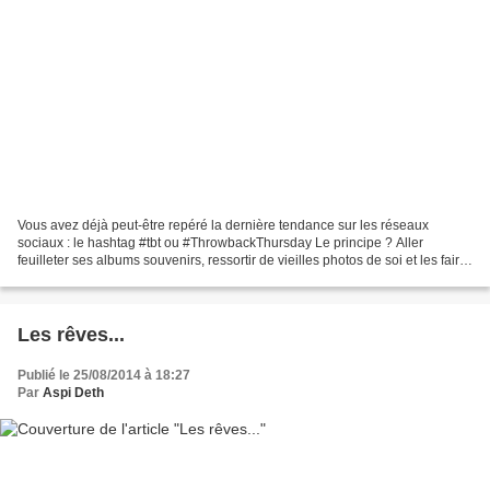
Vous avez déjà peut-être repéré la dernière tendance sur les réseaux
sociaux : le hashtag #tbt ou #ThrowbackThursday Le principe ? Aller
feuilleter ses albums souvenirs, ressortir de vieilles photos de soi et les faire
partager chaque jeudi. Je vous rassure,...
Les rêves...
Publié le 25/08/2014 à 18:27
Par
Aspi Deth