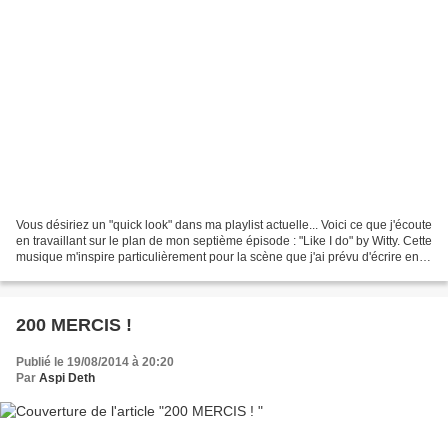
Vous désiriez un "quick look" dans ma playlist actuelle... Voici ce que j'écoute
en travaillant sur le plan de mon septième épisode : "Like I do" by Witty. Cette
musique m'inspire particulièrement pour la scène que j'ai prévu d'écrire en
premier. Du coup,...
200 MERCIS !
Publié le 19/08/2014 à 20:20
Par
Aspi Deth