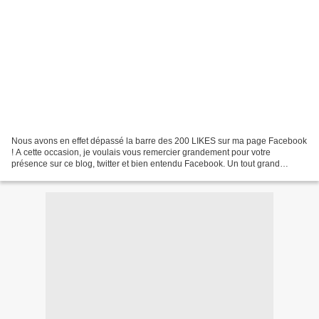
Nous avons en effet dépassé la barre des 200 LIKES sur ma page Facebook
! A cette occasion, je voulais vous remercier grandement pour votre
présence sur ce blog, twitter et bien entendu Facebook. Un tout grand
MERCI à tous ! Bienvenue à tous les nouveaux...