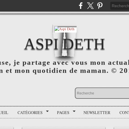
ASPI DETH
use, je partage avec vous mon actua
on et mon quotidien de maman. © 2
UEIL
CATÉGORIES
PAGES
NEWSLETTER
CON