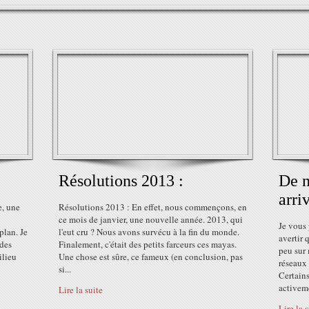
Résolutions 2013 :
De n
arri
e, une
Résolutions 2013 : En effet, nous commençons, en
ce mois de janvier, une nouvelle année. 2013, qui
Je vous 
plan. Je
l'eut cru ? Nous avons survécu à la fin du monde.
avertir 
 des
Finalement, c'était des petits farceurs ces mayas.
peu sur 
ilieu
Une chose est sûre, ce fameux (en conclusion, pas
réseaux
si...
Certains
activem
Lire la suite
Lire la 