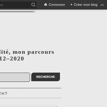
Connexion
+
Créer mon blog
lité, mon parcours
012–2020
TACT