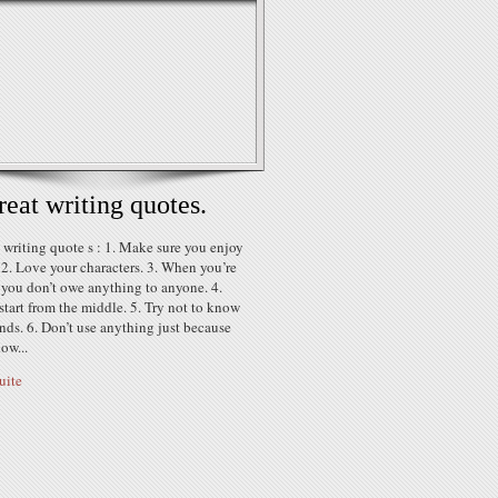
reat writing quotes.
 writing quote s : 1. Make sure you enjoy
 2. Love your characters. 3. When you’re
 you don’t owe anything to anyone. 4.
tart from the middle. 5. Try not to know
nds. 6. Don’t use anything just because
how...
suite