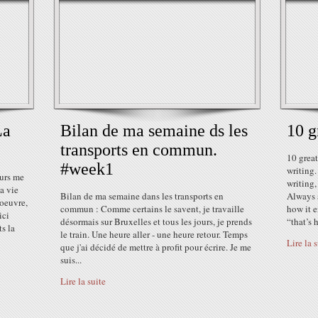
La
Bilan de ma semaine ds les
10 g
transports en commun.
10 great
#week1
writing.
rs me
writing,
la vie
Bilan de ma semaine dans les transports en
Always s
'oeuvre,
commun : Comme certains le savent, je travaille
how it e
ici
désormais sur Bruxelles et tous les jours, je prends
“that’s 
s la
le train. Une heure aller - une heure retour. Temps
Lire la 
que j'ai décidé de mettre à profit pour écrire. Je me
suis...
Lire la suite