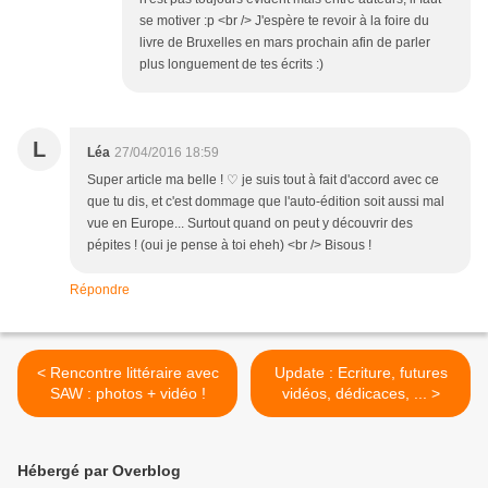
se motiver :p <br /> J'espère te revoir à la foire du
livre de Bruxelles en mars prochain afin de parler
plus longuement de tes écrits :)
L
Léa
27/04/2016 18:59
Super article ma belle ! ♡ je suis tout à fait d'accord avec ce
que tu dis, et c'est dommage que l'auto-édition soit aussi mal
vue en Europe... Surtout quand on peut y découvrir des
pépites ! (oui je pense à toi eheh) <br /> Bisous !
Répondre
< Rencontre littéraire avec
Update : Ecriture, futures
SAW : photos + vidéo !
vidéos, dédicaces, ... >
Hébergé par Overblog