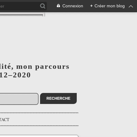
Connexion
+
Créer mon blog
lité, mon parcours
012–2020
TACT