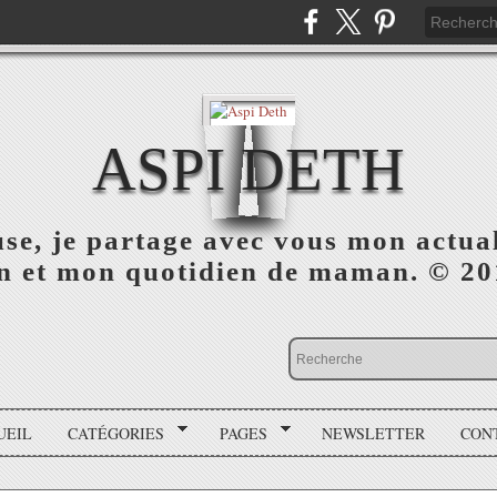
ASPI DETH
use, je partage avec vous mon actua
on et mon quotidien de maman. © 2
UEIL
CATÉGORIES
PAGES
NEWSLETTER
CON