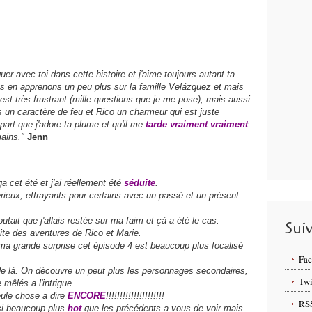
r avec toi dans cette histoire et j'aime toujours autant ta
us en apprenons un peu plus sur la famille Velázquez et mais
 est très frustrant (mille questions que je me pose), mais aussi
s un caractère de feu et Rico un charmeur qui est juste
à part que j'adore ta plume et qu'il me
tarde vraiment vraiment
ains."
Jenn
 cet été et j'ai réellement été
séduite
.
ieux, effrayants pour certains avec un passé et un présent
utait que j'allais restée sur ma faim et çà a été le cas.
Sui
suite des aventures de Rico et Marie.
t a ma grande surprise cet épisode 4 est beaucoup plus focalisé
Fa
 de là. On découvre un peut plus les personnages secondaires,
Twi
mêlés a l'intrigue.
eule chose a dire
ENCORE
!!!!!!!!!!!!!!!!!!!!!
RS
ssi beaucoup plus
hot
que les précédents a vous de voir mais