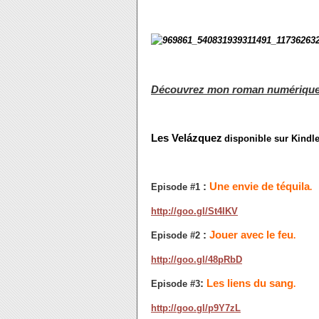
Découvrez mon roman numérique
Les
Velázquez
disponible sur Kindle
:
Une envie de téquila
Episode #1
.
http://goo.gl/St4IKV
:
Jouer avec le feu
Episode #2
.
http://goo.gl/48pRbD
:
Les liens du sang
Episode #3
.
http://goo.gl/p9Y7zL