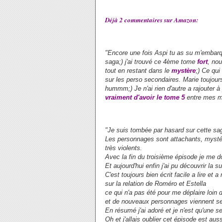
Déjà 2 commentaires sur Amazon:
"Encore une fois Aspi tu as su m'embarque
saga;) j'ai trouvé ce 4ème tome
fort
, no
tout en restant dans le
mystère
;) Ce qui
sur les perso secondaires. Marie toujour
hummm;)
Je n'ai rien d'autre a rajouter 
vraiment d'avoir le tome 5
entre mes m
"Je suis tombée par hasard sur cette saga
Les personnages sont attachants, mystér
très violents.
Avec la fin du troisième épisode je me do
Et aujourd'hui enfin j'ai pu découvrir la 
C'est toujours bien écrit facile a lire e
sur la relation de Roméro et Estella
ce qui n'a pas été pour me déplaire loin
et de nouveaux personnages viennent se 
En résumé j'ai adoré et je n'est qu'une s
Oh et j'allais oublier cet épisode est au