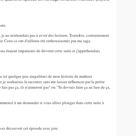
ssée.
, je ne m'attendais pas à avoir des lecteurs. Toutefois, contrairement
ir. Ceux-ci ont d'ailleurs été enthousiasmés par ma saga.
 vous étaient impatients de dévorer cette suite et j'appréhendais
se (et quelque peu singulière) de mon histoire de mafieux
t je souhaitais la raconter, sans me laisser influencer par la petite
fais pas ça, ils n'aimeront pas" ou "Tu devrais faire ça au lieu de ça,
commencé à me demander si vous alliez plonger dans cette suite à
.
vez découvert cet épisode avec joie.