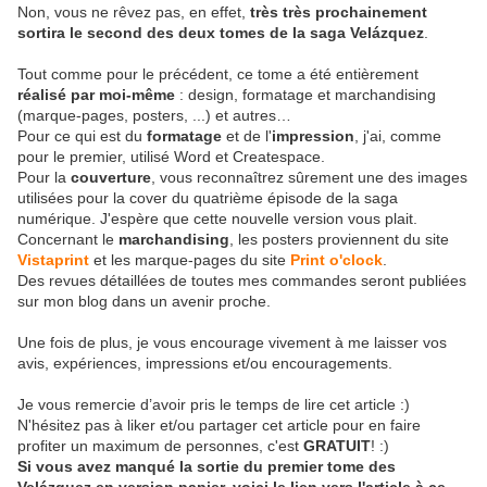
Non, vous ne rêvez pas, en effet,
très très prochainement
sortira le second des deux tomes de la saga Velázquez
.
Tout comme pour le précédent, ce tome a été entièrement
réalisé par moi-même
: design, formatage et marchandising
(marque-pages, posters, ...) et autres…
Pour ce qui est du
formatage
et de l'
impression
, j'ai, comme
pour le premier, utilisé Word et Createspace.
Pour la
couverture
, vous reconnaîtrez sûrement une des images
utilisées pour la cover du quatrième épisode de la saga
numérique. J'espère que cette nouvelle version vous plait.
Concernant le
marchandising
, les posters proviennent du site
Vistaprint
et les marque-pages du site
Print o'clock
.
Des revues détaillées de toutes mes commandes seront publiées
sur mon blog dans un avenir proche.
Une fois de plus, je vous encourage vivement à me laisser vos
avis, expériences, impressions et/ou encouragements.
Je vous remercie d’avoir pris le temps de lire cet article :)
N'hésitez pas à liker et/ou partager cet article pour en faire
profiter un maximum de personnes, c'est
GRATUIT
! :)
Si vous avez manqué la sortie du premier tome des