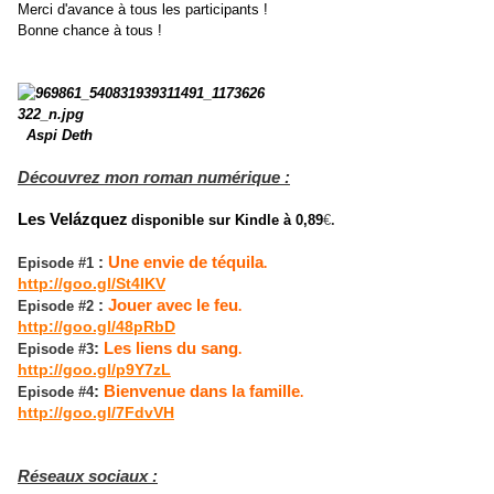
Merci d'avance à tous les participants !
Bonne chance à tous !
Aspi Deth
Découvrez mon roman numérique :
Les
Velázquez
disponible sur Kindle à 0,89
€
.
:
Une envie de téquila
Episode #1
.
http://goo.gl/St4IKV
:
Jouer avec le feu
Episode #2
.
http://goo.gl/48pRbD
:
Les liens du sang
Episode #3
.
http://goo.gl/p9Y7zL
:
Bienvenue dans la famille
Episode #4
.
http://goo.gl/7FdvVH
Réseaux sociaux :