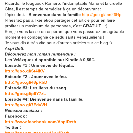
Ricardo, le fougueux Romero, l'indomptable Marie et la cruelle
Gina, il est temps de remédier à ça en découvrant :
l'épisode 4 :
Bienvenue dans la famille
http://goo.gl/mn26Rp
N'hésitez pas à liker et/ou partager cet article pour en faire
profiter un maximum de personnes, c'est
GRATUIT
! :)
Bon, je vous laisse en espérant que vous passerez un agréable
moment en compagnie de séduisants Vénézuéliens !
Je vous dis à très vite pour d’autres articles sur ce blog :)
Aspi Deth
Découvrez mon roman numérique :
Les Velázquez
disponible sur Kindle à 0,89
€
.
Episode #1
: Une envie de téquila.
http://goo.gl/St4IKV
Episode #2
: Jouer avec le feu.
http://goo.gl/48pRbD
Episode #3: Les liens du sang.
http://goo.gl/p9Y7zL
Episode #4: Bienvenue dans la famille.
http://goo.gl/7FdvVH
Réseaux sociaux :
Facebook :
http://www.facebook.com/AspiDeth
Twitter :