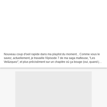
Nouveau coup d'oeil rapide dans ma playlist du moment... Comme vous le
savez, actuellement, je travaille l'épisode 7 de ma saga mafieuse, "Les
Velázquez", et plus précisément sur un chapitre où ça bouge (oui, quand je
dis que ça bouge, vous devez comprendre...