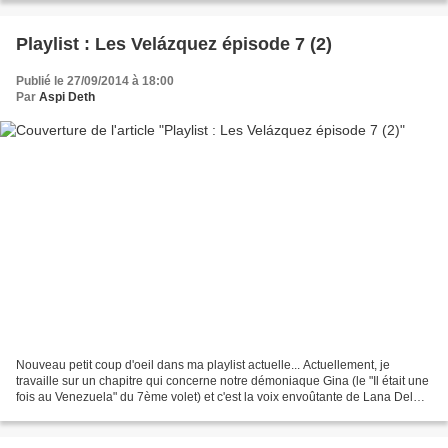
Playlist : Les Velázquez épisode 7 (2)
Publié le 27/09/2014 à 18:00
Par
Aspi Deth
Nouveau petit coup d'oeil dans ma playlist actuelle... Actuellement, je
travaille sur un chapitre qui concerne notre démoniaque Gina (le "Il était une
fois au Venezuela" du 7ème volet) et c'est la voix envoûtante de Lana Del
Rey qui me berce. Le titre...