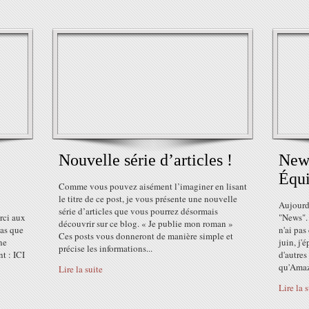
Nouvelle série d’articles !
News
Équi
Comme vous pouvez aisément l’imaginer en lisant
le titre de ce post, je vous présente une nouvelle
Aujourd'
série d’articles que vous pourrez désormais
rci aux
"News".
découvrir sur ce blog. « Je publie mon roman »
pas que
n'ai pas
Ces posts vous donneront de manière simple et
ne
juin, j'
précise les informations...
t : ICI
d'autres
qu'Amaz
Lire la suite
Lire la 