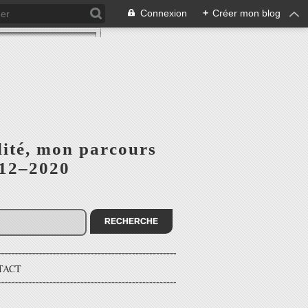
Connexion
+
Créer mon blog
lité, mon parcours
012–2020
TACT