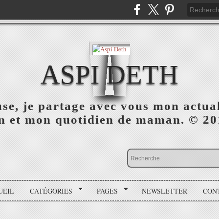
ASPI DETH
use, je partage avec vous mon actua
on et mon quotidien de maman. © 2
UEIL
CATÉGORIES
PAGES
NEWSLETTER
CON