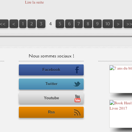
Lire la suite
<<
<
1
2
3
4
5
6
7
8
9
10
>
>
Nous sommes sociaux !
Facebook
Twitter
Youtube
Rss