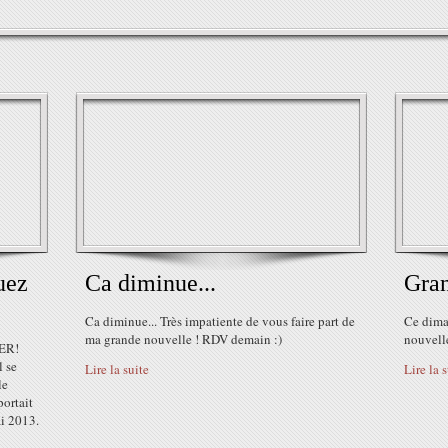
uez
Ca diminue...
Gran
Ca diminue... Très impatiente de vous faire part de
Ce diman
ma grande nouvelle ! RDV demain :)
nouvelle
IER!
l se
Lire la suite
Lire la 
le
portait
i 2013.