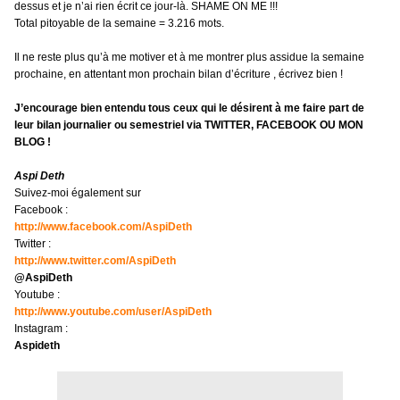
dessus et je n’ai rien écrit ce jour-là. SHAME ON ME !!!
Total pitoyable de la semaine = 3.216 mots.
Il ne reste plus qu’à me motiver et à me montrer plus assidue la semaine
prochaine, en attentant mon prochain bilan d’écriture , écrivez bien !
J’encourage bien entendu tous ceux qui le désirent à me faire part de
leur bilan journalier ou semestriel via TWITTER, FACEBOOK OU MON
BLOG !
Aspi Deth
Suivez-moi également sur
Facebook :
http://www.facebook.com/AspiDeth
Twitter :
http://www.twitter.com/AspiDeth
@AspiDeth
Youtube :
http://www.youtube.com/user/AspiDeth
Instagram :
Aspideth