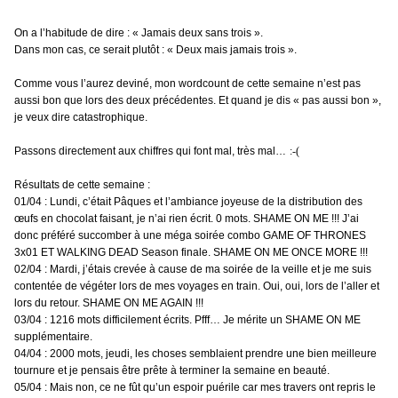
On a l’habitude de dire : « Jamais deux sans trois ».
Dans mon cas, ce serait plutôt : « Deux mais jamais trois ».
Comme vous l’aurez deviné, mon wordcount de cette semaine n’est pas
aussi bon que lors des deux précédentes. Et quand je dis « pas aussi bon »,
je veux dire catastrophique.
Passons directement aux chiffres qui font mal, très mal…
:-(
Résultats de cette semaine :
01/04 : Lundi, c’était Pâques et l’ambiance joyeuse de la distribution des
œufs en chocolat faisant, je n’ai rien écrit. 0 mots. SHAME ON ME !!! J’ai
donc préféré succomber à une méga soirée combo GAME OF THRONES
3x01 ET WALKING DEAD Season finale. SHAME ON ME ONCE MORE !!!
02/04 : Mardi, j’étais crevée à cause de ma soirée de la veille et je me suis
contentée de végéter lors de mes voyages en train. Oui, oui, lors de l’aller et
lors du retour. SHAME ON ME AGAIN !!!
03/04 : 1216 mots difficilement écrits. Pfff… Je mérite un SHAME ON ME
supplémentaire.
04/04 : 2000 mots, jeudi, les choses semblaient prendre une bien meilleure
tournure et je pensais être prête à terminer la semaine en beauté.
05/04 : Mais non, ce ne fût qu’un espoir puérile car mes travers ont repris le