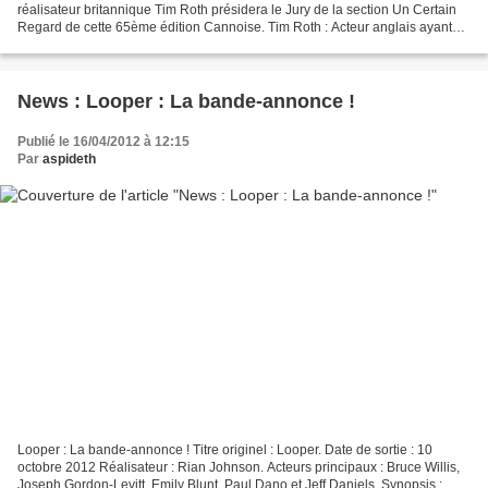
réalisateur britannique Tim Roth présidera le Jury de la section Un Certain
Regard de cette 65ème édition Cannoise. Tim Roth : Acteur anglais ayant
débuté au théâtre et à la télévision...
News : Looper : La bande-annonce !
Publié le 16/04/2012 à 12:15
Par
aspideth
Looper : La bande-annonce ! Titre originel : Looper. Date de sortie : 10
octobre 2012 Réalisateur : Rian Johnson. Acteurs principaux : Bruce Willis,
Joseph Gordon-Levitt, Emily Blunt, Paul Dano et Jeff Daniels. Synopsis :