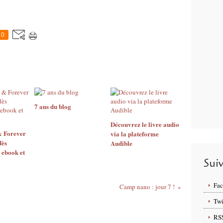
0
7 ans du blog
Découvrez le livre audio
& Forever
via la plateforme
dès
Audible
 ebook et
Sui
Fa
Camp nano : jour 7 !
Twi
RS