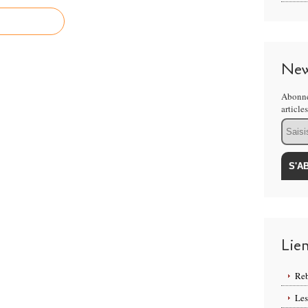
New
Abonne
article
Email
Lie
Reb
Les