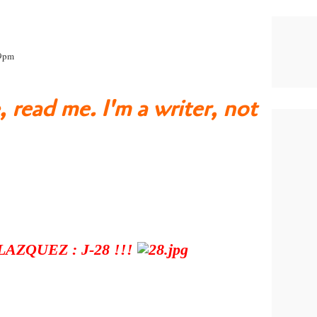
29pm
, read me. I'm a writer, not
AZQUEZ : J-28 !!!