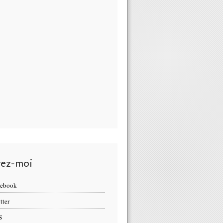
vez-moi
cebook
tter
S