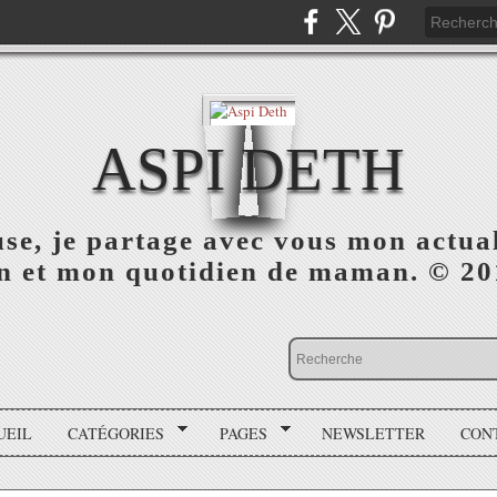
ASPI DETH
use, je partage avec vous mon actua
on et mon quotidien de maman. © 2
UEIL
CATÉGORIES
PAGES
NEWSLETTER
CON