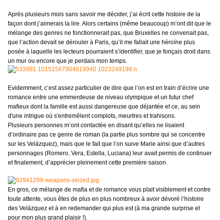
Après plusieurs mois sans savoir me décider, j’ai écrit cette histoire de la
façon dont j’aimerais la lire. Alors certains (même beaucoup) m’ont dit que le
mélange des genres ne fonctionnerait pas, que Bruxelles ne convenait pas,
que l’action devait se dérouler à Paris, qu’il me fallait une héroïne plus
posée à laquelle les lecteurs pourraient s’identifier, que je fonçais droit dans
un mur ou encore que je perdais mon temps.
Evidemment, c’est assez particulier de dire que l’on est en train d’écrire une
romance entre une emmerdeuse de niveau olympique et un futur chef
mafieux dont la famille est aussi dangereuse que déjantée et ce, au sein
d'une intrigue où s'entremêlent complots, meurtres et trahisons.
Plusieurs personnes m’ont contactée en disant qu’elles ne lisaient
d’ordinaire pas ce genre de roman (la partie plus sombre qui se concentre
sur les Velázquez), mais que le fait que l’on suive Marie ainsi que d’autres
personnages (Romero, Vera, Estella, Luciana) leur avait permis de continuer
et finalement, d’apprécier pleinement cette première saison.
En gros, ce mélange de mafia et de romance vous plait visiblement et contre
toute attente, vous êtes de plus en plus nombreux à avoir dévoré l’histoire
des Velázquez et à en redemander qui plus est (à ma grande surprise et
pour mon plus grand plaisir !).