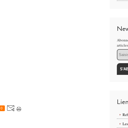
New
Abonne
article
Email
Lie
0
Reb
Les