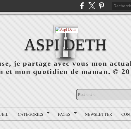
ASPI DETH
use, je partage avec vous mon actua
on et mon quotidien de maman. © 2
UEIL
CATÉGORIES
PAGES
NEWSLETTER
CON