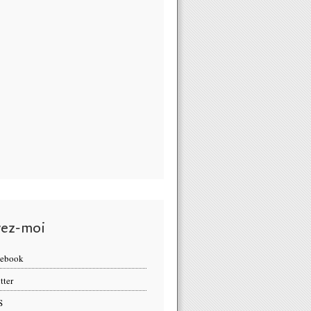
vez-moi
cebook
tter
S