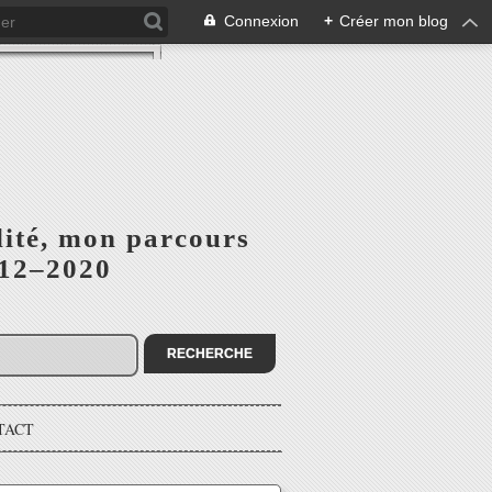
Connexion
+
Créer mon blog
lité, mon parcours
012–2020
TACT