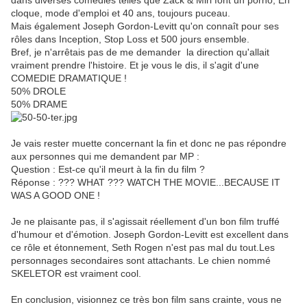
dans diverses comédies telles que
Zack & Miri font un porno,
En
cloque, mode d'emploi et
40 ans, toujours puceau.
Mais également Joseph Gordon-Levitt qu'on connaît pour ses
rôles dans Inception, Stop Loss et 500 jours ensemble.
Bref, je n'arrêtais pas de me demander la direction qu'allait
vraiment prendre l'histoire. Et je vous le dis, il s'agit d'une
COMEDIE DRAMATIQUE !
50% DROLE
50% DRAME
Je vais rester muette concernant la fin et donc ne pas répondre
aux personnes qui me demandent par MP :
Question : Est-ce qu'il meurt à la fin du film ?
Réponse : ??? WHAT ??? WATCH THE MOVIE...BECAUSE IT
WAS A GOOD ONE !
Je ne plaisante pas, il s'agissait réellement d'un bon film truffé
d'humour et d'émotion. Joseph Gordon-Levitt est excellent dans
ce rôle et étonnement, Seth Rogen n'est pas mal du tout.Les
personnages secondaires sont attachants. Le chien nommé
SKELETOR est vraiment cool.
En conclusion, visionnez ce très bon film sans crainte, vous ne