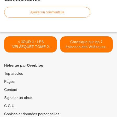
Ajouter un commentaire
< JOUR J : LES
Chronique sur les 7
VELÁZQUEZ TOME 2
épisodes des Velázquez :
DISPONIBLE !
Le petit monde de Gren. >
Hébergé par Overblog
Top articles
Pages
Contact
Signaler un abus
C.G.U.
Cookies et données personnelles