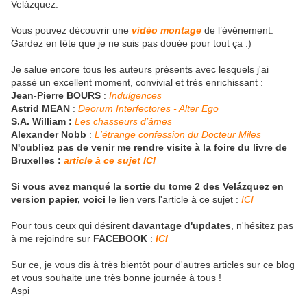
Velázquez.
Vous pouvez découvrir une
vidéo montage
de l’événement.
Gardez en tête que je ne suis pas douée pour tout ça :)
Je salue encore tous les auteurs présents avec lesquels j'ai
passé un excellent moment, convivial et très enrichissant :
Jean-Pierre BOURS
:
Indulgences
Astrid MEAN
:
Deorum Interfectores - Alter Ego
S.A. William :
Les chasseurs d’âmes
Alexander Nobb
:
L'étrange confession du Docteur Miles
N'oubliez pas de venir me rendre visite à la foire du livre de
Bruxelles :
article à ce sujet ICI
Si vous avez manqué la sortie du tome 2 des Velázquez en
version papier, voici l
e lien vers l'article à ce sujet :
I
CI
Pour tous ceux qui désirent
davantage d'updates
, n'hésitez pas
à me rejoindre sur
FACEBOOK
:
ICI
Sur ce, je vous dis à très bientôt pour d'autres articles sur ce blog
et vous souhaite une très bonne journée à tous !
Aspi